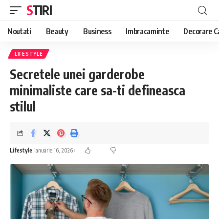
STIRI
Noutati
Beauty
Business
Imbracaminte
Decorare C
LIFESTYLE
Secretele unei garderobe
minimaliste care sa-ti defineasca
stilul
Lifestyle
ianuarie 16, 2026