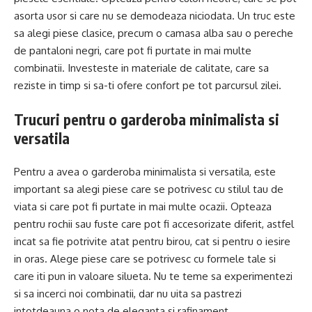
asorta usor si care nu se demodeaza niciodata. Un truc este
sa alegi piese clasice, precum o camasa alba sau o pereche
de pantaloni negri, care pot fi purtate in mai multe
combinatii. Investeste in materiale de calitate, care sa
reziste in timp si sa-ti ofere confort pe tot parcursul zilei.
Trucuri pentru o garderoba minimalista si
versatila
Pentru a avea o garderoba minimalista si versatila, este
important sa alegi piese care se potrivesc cu stilul tau de
viata si care pot fi purtate in mai multe ocazii. Opteaza
pentru rochii sau fuste care pot fi accesorizate diferit, astfel
incat sa fie potrivite atat pentru birou, cat si pentru o iesire
in oras. Alege piese care se potrivesc cu formele tale si
care iti pun in valoare silueta. Nu te teme sa experimentezi
si sa incerci noi combinatii, dar nu uita sa pastrezi
intotdeauna o nota de eleganta si rafinament.