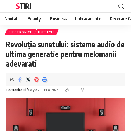
STIRI
Noutati
Beauty
Business
Imbracaminte
Decorare C
ELECTRONICE
LIFESTYLE
Revoluția sunetului: sisteme audio de
ultima generatie pentru melomanii
adevarati
Electronice
Lifestyle
august 8, 2026