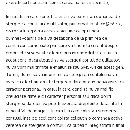
exercitiului financiar in cursul caruia au fost intocmite).
In situatia in care sunteti client si va exercitati optiunea de
stergere a contului de utilizator, prin email la
office@e6.ro
.,
e6.ro va interpreta aceasta actiune ca optiunea
dumneavoastra de a va dezabona de la primirea de
comunicari comerciale prin care va tinem la curent despre
produsele si serviciile oferite prin intermediul site-ului. In
acest sens, daca alegeti sa va stergeti contul de utilizator,
nu va vom mai trimite e-mailuri si/sau SMS-uri de acest gen.
Totusi, dorim sa va informam ca stergerea contului nu va
avea ca efect automat stergerea datelor dumneavoastra cu
caracter personal. In cazul in care doriti sa nu va mai fie
prelucrate datele cu caracter personal sau daca doriti
stergerea datelor, va puteti exercita drepturile detaliate la
punctul VII de mai jos.. In cazul in care solicitati stergerea
contului, insa pe acel cont exista cel puţin o comanda activa,
cererea de stergere a contului va putea fi inregistrata numai