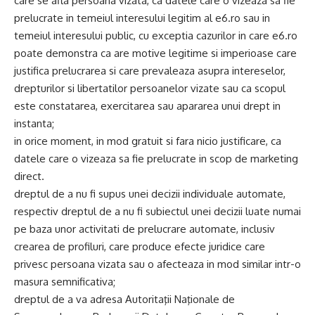
care se afla persoana vizata, ca datele care o vizeaza sa fie
prelucrate in temeiul interesului legitim al e6.ro sau in
temeiul interesului public, cu exceptia cazurilor in care e6.ro
poate demonstra ca are motive legitime si imperioase care
justifica prelucrarea si care prevaleaza asupra intereselor,
drepturilor si libertatilor persoanelor vizate sau ca scopul
este constatarea, exercitarea sau apararea unui drept in
instanta;
in orice moment, in mod gratuit si fara nicio justificare, ca
datele care o vizeaza sa fie prelucrate in scop de marketing
direct.
dreptul de a nu fi supus unei decizii individuale automate,
respectiv dreptul de a nu fi subiectul unei decizii luate numai
pe baza unor activitati de prelucrare automate, inclusiv
crearea de profiluri, care produce efecte juridice care
privesc persoana vizata sau o afecteaza in mod similar intr-o
masura semnificativa;
dreptul de a va adresa Autoritaţii Naţionale de