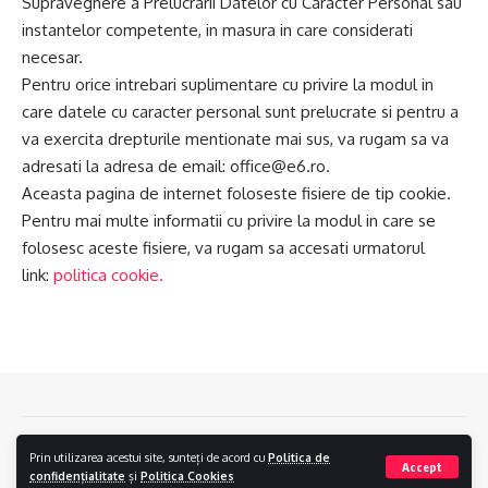
Supraveghere a Prelucrarii Datelor cu Caracter Personal sau
instantelor competente, in masura in care considerati
necesar.
Pentru orice intrebari suplimentare cu privire la modul in
care datele cu caracter personal sunt prelucrate si pentru a
va exercita drepturile mentionate mai sus, va rugam sa va
adresati la adresa de email:
office@e6.ro
.
Aceasta pagina de internet foloseste fisiere de tip cookie.
Pentru mai multe informatii cu privire la modul in care se
folosesc aceste fisiere, va rugam sa accesati urmatorul
link:
politica cookie.
Contact
Politica de confidentialitate
Politica Cookies
Prin utilizarea acestui site, sunteți de acord cu
Politica de
Accept
confidențialitate
și
Politica Cookies
E6.ro © 2024.
Creare Magazin Online
si
Optimizare SEO
by
AlphaByte