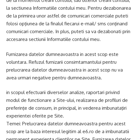
de la momentul crearii contului, sau ulterior crearii contului,
la sectiunea Informatiile contului meu. Pentru dezabonarea
de la primirea unor astfel de comunicari comerciale puteti
folosi opţiunea de la finalul fiecarui e-mail/ sms conţinand
comunicari comerciale. In plus, puteti sa va dezabonati prin
accesarea sectiunii Informatiile contului meu.
Furnizarea datelor dumneavoastra in acest scop este
voluntara. Refuzul furnizarii consimtamantului pentru
prelucrarea datelor dumneavoastra in acest scop nu va
avea urmari negative pentru dumneavoastra.
in scopul efectuarii diverselor analize, raportari privind
modul de functionare a Site-ului, realizarea de profiluri de
preferinţe de consum, in principal, in vederea imbunataţiri
experientei oferite pe Site.
Temei: Prelucrarea datelor dumneavoastra pentru acest
scop are la baza interesul legitim al e6.ro de a imbunatatii
permanent experienta clientilor pe Site. Furnizarea datelor