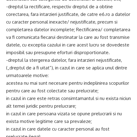
-dreptul la rectificare, respectiv dreptul de a obtine
corectarea, fara intarzieri justificate, de catre e6.ro a datelor
cu caracter personal inexacte/ nejustificate, precum si
completarea datelor incomplete; Rectificarea/ completarea
va fi comunicata fiecarui destinatar la care au fost transmise
datele, cu exceptia cazului in care acest lucru se dovedeste
imposibil sau presupune eforturi disproportionate.
-dreptul la stergerea datelor, fara intarzieri nejustificate,
(„dreptul de a fi uitat”), in cazul in care se aplica unul dintre
urmatoarele motive:
acestea nu mai sunt necesare pentru indeplinirea scopurilor
pentru care au fost colectate sau prelucrate;
in cazul in care este retras consimtamantul si nu exista niciun
alt temei juridic pentru prelucrare;
in cazul in care persoana vizata se opune prelucrarii si nu
exista motive legitime care sa prevaleze;
in cazul in care datele cu caracter personal au fost
prelucrate ilegal;