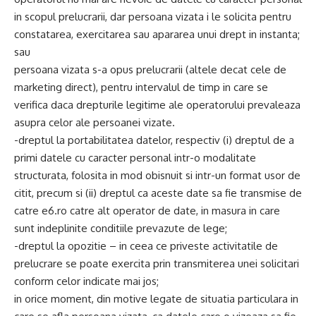
in scopul prelucrarii, dar persoana vizata i le solicita pentru
constatarea, exercitarea sau apararea unui drept in instanta;
sau
persoana vizata s-a opus prelucrarii (altele decat cele de
marketing direct), pentru intervalul de timp in care se
verifica daca drepturile legitime ale operatorului prevaleaza
asupra celor ale persoanei vizate.
-dreptul la portabilitatea datelor, respectiv (i) dreptul de a
primi datele cu caracter personal intr-o modalitate
structurata, folosita in mod obisnuit si intr-un format usor de
citit, precum si (ii) dreptul ca aceste date sa fie transmise de
catre e6.ro catre alt operator de date, in masura in care
sunt indeplinite conditiile prevazute de lege;
-dreptul la opozitie – in ceea ce priveste activitatile de
prelucrare se poate exercita prin transmiterea unei solicitari
conform celor indicate mai jos;
in orice moment, din motive legate de situatia particulara in