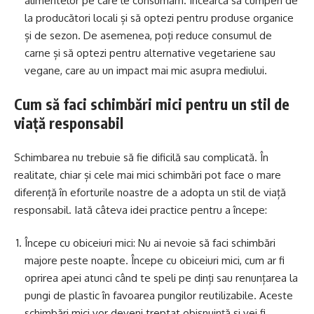
alimentelor pe care le consumăm. Încearcă să cumperi de
la producători locali și să optezi pentru produse organice
și de sezon. De asemenea, poți reduce consumul de
carne și să optezi pentru alternative vegetariene sau
vegane, care au un impact mai mic asupra mediului.
Cum să faci schimbări mici pentru un stil de
viață responsabil
Schimbarea nu trebuie să fie dificilă sau complicată. În
realitate, chiar și cele mai mici schimbări pot face o mare
diferență în eforturile noastre de a adopta un stil de viață
responsabil. Iată câteva idei practice pentru a începe:
Începe cu obiceiuri mici: Nu ai nevoie să faci schimbări
majore peste noapte. Începe cu obiceiuri mici, cum ar fi
oprirea apei atunci când te speli pe dinți sau renunțarea la
pungi de plastic în favoarea pungilor reutilizabile. Aceste
schimbări mici vor deveni treptat obișnuință și vei fi