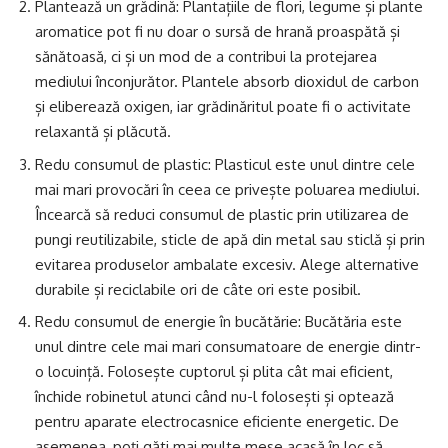
Plantează un grădină: Plantațiile de flori, legume și plante
aromatice pot fi nu doar o sursă de hrană proaspătă și
sănătoasă, ci și un mod de a contribui la protejarea
mediului înconjurător. Plantele absorb dioxidul de carbon
și eliberează oxigen, iar grădinăritul poate fi o activitate
relaxantă și plăcută.
Redu consumul de plastic: Plasticul este unul dintre cele
mai mari provocări în ceea ce privește poluarea mediului.
Încearcă să reduci consumul de plastic prin utilizarea de
pungi reutilizabile, sticle de apă din metal sau sticlă și prin
evitarea produselor ambalate excesiv. Alege alternative
durabile și reciclabile ori de câte ori este posibil.
Redu consumul de energie în bucătărie: Bucătăria este
unul dintre cele mai mari consumatoare de energie dintr-
o locuință. Folosește cuptorul și plita cât mai eficient,
închide robinetul atunci când nu-l folosești și optează
pentru aparate electrocasnice eficiente energetic. De
asemenea, poți găti mai multe mese acasă în loc să