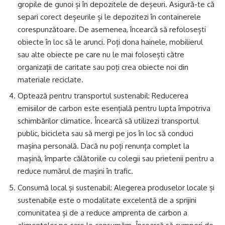
gropile de gunoi și în depozitele de deșeuri. Asigură-te că
separi corect deșeurile și le depozitezi în containerele
corespunzătoare. De asemenea, încearcă să refolosești
obiecte în loc să le arunci. Poți dona hainele, mobilierul
sau alte obiecte pe care nu le mai folosești către
organizații de caritate sau poți crea obiecte noi din
materiale reciclate.
Optează pentru transportul sustenabil: Reducerea
emisiilor de carbon este esențială pentru lupta împotriva
schimbărilor climatice. Încearcă să utilizezi transportul
public, bicicleta sau să mergi pe jos în loc să conduci
mașina personală. Dacă nu poți renunța complet la
mașină, împarte călătoriile cu colegii sau prietenii pentru a
reduce numărul de mașini în trafic.
Consumă local și sustenabil: Alegerea produselor locale și
sustenabile este o modalitate excelentă de a sprijini
comunitatea și de a reduce amprenta de carbon a