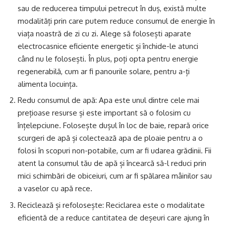
sau de reducerea timpului petrecut în duș, există multe
modalități prin care putem reduce consumul de energie în
viața noastră de zi cu zi. Alege să folosești aparate
electrocasnice eficiente energetic și închide-le atunci
când nu le folosești. În plus, poți opta pentru energie
regenerabilă, cum ar fi panourile solare, pentru a-ți
alimenta locuința.
Redu consumul de apă: Apa este unul dintre cele mai
prețioase resurse și este important să o folosim cu
înțelepciune. Folosește dușul în loc de baie, repară orice
scurgeri de apă și colectează apa de ploaie pentru a o
folosi în scopuri non-potabile, cum ar fi udarea grădinii. Fii
atent la consumul tău de apă și încearcă să-l reduci prin
mici schimbări de obiceiuri, cum ar fi spălarea mâinilor sau
a vaselor cu apă rece.
Reciclează și refolosește: Reciclarea este o modalitate
eficientă de a reduce cantitatea de deșeuri care ajung în