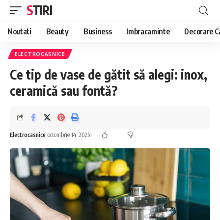
STIRI
Noutati
Beauty
Business
Imbracaminte
Decorare C
ELECTROCASNICE
Ce tip de vase de gătit să alegi: inox,
ceramică sau fontă?
Electrocasnice
octombrie 14, 2025