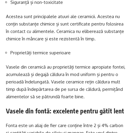
Siguranță și non-toxicitate
Acestea sunt principalele atuuri ale ceramicii. Acestea nu
conțin substanțe chimice și sunt certificate pentru folosirea
în contact cu alimentele. Ceramica nu eliberează substanțe
chimice în mâncare și este rezistentă în timp.
Proprietăți termice superioare
Vasele din ceramică au proprietăți termice apropiate fontei,
acumulează și degajă căldura în mod uniform și pentru o
perioadă îndelungată. Vasele ceramice rețin căldura mult
timp după îndepărtarea de pe sursa de căldură, permițând
alimentelor să se pătrundă foarte bine.
Vasele din fontă: excelente pentru gătit lent
Fonta este un aliaj de fier care conține între 2 și 4% carbon
și cantități variabile de siliciu și mangan. Este unul dintre